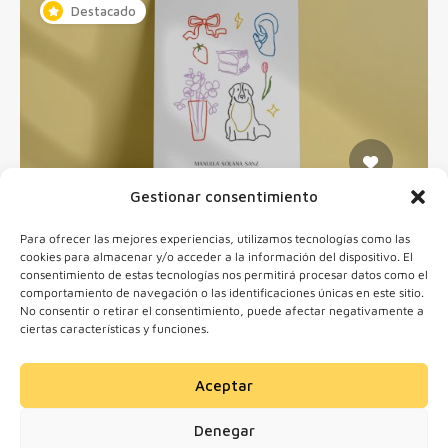
Destacado
Gestionar consentimiento
ilustraciones Personalizadas para
Para ofrecer las mejores experiencias, utilizamos tecnologías como las
cookies para almacenar y/o acceder a la información del dispositivo. El
Bautizos, Natalicios, Nacimiento…
consentimiento de estas tecnologías nos permitirá procesar datos como el
comportamiento de navegación o las identificaciones únicas en este sitio.
No consentir o retirar el consentimiento, puede afectar negativamente a
Avenida del General Perón, Madrid, Spain
ciertas características y funciones.
100,00€ - 500,00€
Aceptar
Denegar