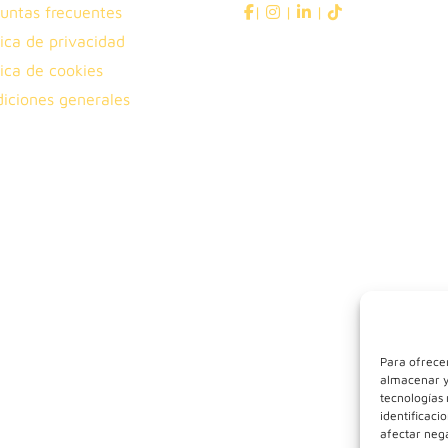
untas frecuentes
|
|
|
tica de privacidad
tica de cookies
iciones generales
Para ofrecer
almacenar y/
tecnologías
identificaci
afectar nega