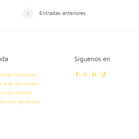
Navegación
Entradas anteriores
de
entradas
uda
Síguenos en
untas frecuentes
|
|
|
tica de privacidad
tica de cookies
iciones generales