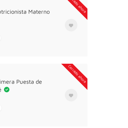
Cerrado ahora
tricionista Materno
Cerrado ahora
rimera Puesta de
bé