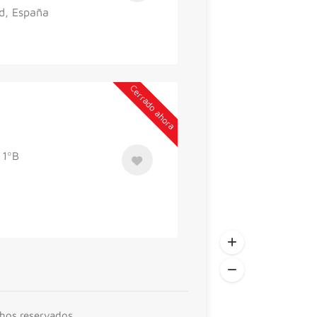
id, España
Cerrado ahora
 1ºB
chos reservados.