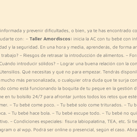
informada y prevenir dificultades, o bien, ya te has encontrado con
yudarte con: –
Taller Amordiscos:
inicia la AC con tu bebé con in
ilidad y la seguridad. En una hora y media, aprenderás, de form
trabajo? – Riesgos de retrasar la introducción de alimentos. – Form
Cuándo introducir sólidos? – Lograr una buena relación con la com
– Utensilios. Qué necesitas y qué no para empezar. Tendrás dispon
mucho más personalizada, o cualquier otra duda que te surja con 
do cómo está funcionando la boquita de tu peque en la gestión de
 en tu bolsillo 24/7 para afrontar juntos todos los retos que est
comer. – Tu bebé come poco. – Tu bebé solo come triturados. – Tu b
boca. – Tu bebé hace bola. – Tu bebé escupe todo. – Tu bebé no qui
o. – Condiciones especiales: fisura labiopalatina, TEA, etc. Si tie
gram o al wpp. Podrá ser online o presencial, según el caso. Ab