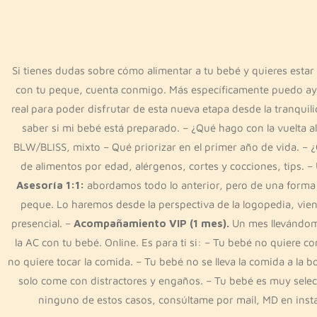
Si tienes dudas sobre cómo alimentar a tu bebé y quieres estar 
con tu peque, cuenta conmigo. Más específicamente puedo a
real para poder disfrutar de esta nueva etapa desde la tranqu
saber si mi bebé está preparado. – ¿Qué hago con la vuelta al 
BLW/BLISS, mixto – Qué priorizar en el primer año de vida. – ¿
de alimentos por edad, alérgenos, cortes y cocciones, tips. 
Asesoría 1:1:
abordamos todo lo anterior, pero de una forma 
peque. Lo haremos desde la perspectiva de la logopedia, vien
presencial. –
Acompañamiento VIP (1 mes).
Un mes llevándome
la AC con tu bebé. Online. Es para ti si: – Tu bebé no quiere 
no quiere tocar la comida. – Tu bebé no se lleva la comida a la 
solo come con distractores y engaños. – Tu bebé es muy selectiv
ninguno de estos casos, consúltame por mail, MD en insta