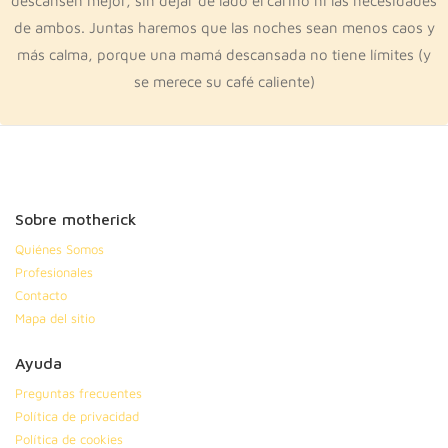
descansen mejor, sin dejar de lado el cariño ni las necesidades
de ambos. Juntas haremos que las noches sean menos caos y
más calma, porque una mamá descansada no tiene límites (y
se merece su café caliente)
Sobre motherick
Quiénes Somos
Profesionales
Contacto
Mapa del sitio
Ayuda
Preguntas frecuentes
Política de privacidad
Política de cookies