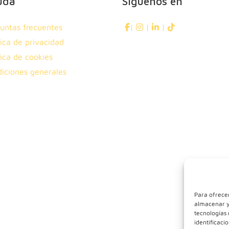
uda
Síguenos en
untas frecuentes
|
|
|
tica de privacidad
tica de cookies
iciones generales
Para ofrecer
almacenar y/
tecnologías
identificaci