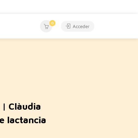
0
Acceder
 | Clàudia
e lactancia