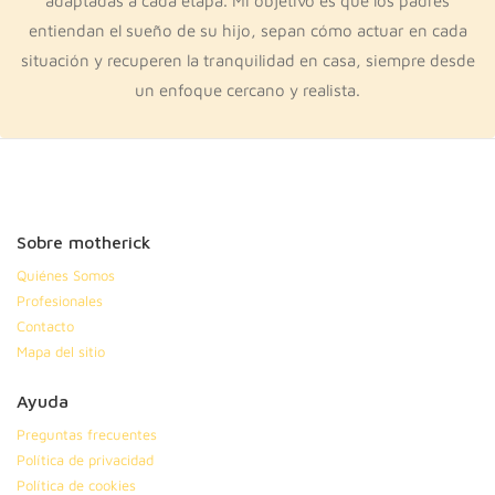
adaptadas a cada etapa. Mi objetivo es que los padres
entiendan el sueño de su hijo, sepan cómo actuar en cada
situación y recuperen la tranquilidad en casa, siempre desde
un enfoque cercano y realista.
Sobre motherick
Quiénes Somos
Profesionales
Contacto
Mapa del sitio
Ayuda
Preguntas frecuentes
Política de privacidad
Política de cookies