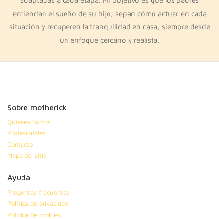
adaptadas a cada etapa. Mi objetivo es que los padres
entiendan el sueño de su hijo, sepan cómo actuar en cada
situación y recuperen la tranquilidad en casa, siempre desde
un enfoque cercano y realista.
Sobre motherick
Quiénes Somos
Profesionales
Contacto
Mapa del sitio
Ayuda
Preguntas frecuentes
Política de privacidad
Política de cookies