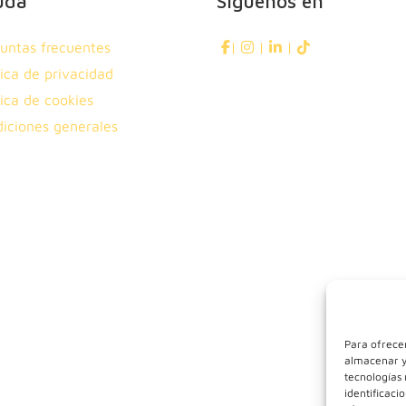
uda
Síguenos en
untas frecuentes
|
|
|
tica de privacidad
tica de cookies
iciones generales
Para ofrecer
almacenar y/
tecnologías
identificaci