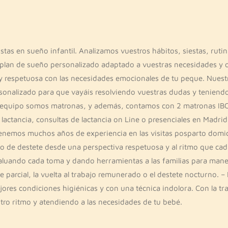
as en sueño infantil. Analizamos vuestros hábitos, siestas, rutin
 plan de sueño personalizado adaptado a vuestras necesidades y 
 y respetuosa con las necesidades emocionales de tu peque. Nuest
nalizado para que vayáis resolviendo vuestras dudas y teniendo
tro equipo somos matronas, y además, contamos con 2 matronas IB
 lactancia, consultas de lactancia on Line o presenciales en Madrid
enemos muchos años de experiencia en las visitas posparto domicil
 de destete desde una perspectiva respetuosa y al ritmo que ca
luando cada toma y dando herramientas a las familias para manej
 parcial, la vuelta al trabajo remunerado o el destete nocturno. –
ejores condiciones higiénicas y con una técnica indolora. Con la tr
stro ritmo y atendiendo a las necesidades de tu bebé.