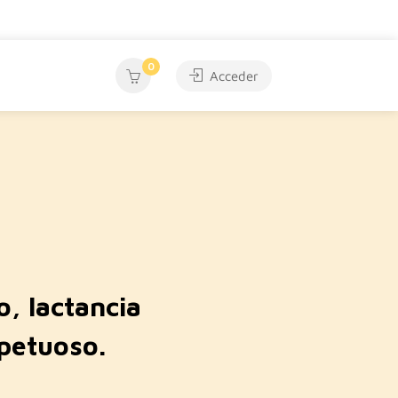
0
Acceder
o, lactancia
spetuoso.