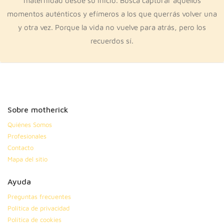
maternidad desde su inicio. Busca capturar aquellos
momentos auténticos y efímeros a los que querrás volver una
y otra vez. Porque la vida no vuelve para atrás, pero los
recuerdos sí.
Sobre motherick
Quiénes Somos
Profesionales
Contacto
Mapa del sitio
Ayuda
Preguntas frecuentes
Política de privacidad
Política de cookies