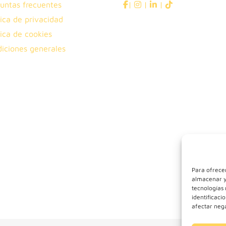
untas frecuentes
|
|
|
tica de privacidad
tica de cookies
iciones generales
Para ofrecer
almacenar y/
tecnologías
identificaci
afectar nega