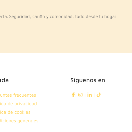
erta. Seguridad, cariño y comodidad, todo desde tu hogar
uda
Síguenos en
untas frecuentes
|
|
|
tica de privacidad
tica de cookies
iciones generales