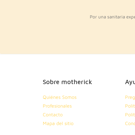
Por una sanitaria exp
Sobre motherick
Ay
Quiénes Somos
Preg
Profesionales
Polí
Contacto
Polí
Mapa del sitio
Cond