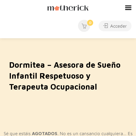
0
Acceder
Dormitea – Asesora de Sueño
Infantil Respetuoso y
Terapeuta Ocupacional
Sé que estáis
AGOTADOS
. No es un cansancio cualquiera… Es