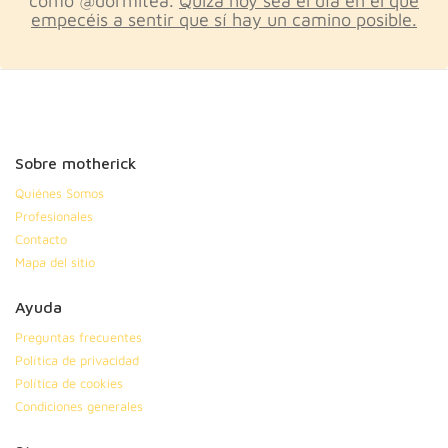
como @dormitea.
Quizá hoy sea el día en el que
empecéis a sentir que sí hay un camino posible.
Sobre motherick
Quiénes Somos
Profesionales
Contacto
Mapa del sitio
Ayuda
Preguntas frecuentes
Política de privacidad
Política de cookies
Condiciones generales