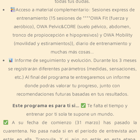
todas tus dudas.
Acceso a material complementario: Sesiones express de
entrenamiento (15 sesiones de ****OWA Fit (fuerza y
aeróbico), OWA Pelvic&CORE (suelo pélvico, abdomen,
tronco de propiocepción e hipopresivos) y OWA Mobility
(movilidad y estiramientos)), diario de entrenamiento y
muchas más cosas…
Informe de seguimiento y evolución. Durante los 3 meses
se registrarán diferentes parámetros (medidas, sensaciones,
etc.) Al final del programa te entregaremos un informe
donde podrás valorar tu progreso, junto con
recomendaciones futuras basadas en tus resultados.
Este programa es para ti si…
Te falta el tiempo y
entrenar por ti sola te supone un mundo.
A su fecha de comienzo (31 marzo) has pasado la
cuarentena. No pasa nada si en el período de entrevista aún
estás en ella. Tranquila. Y si aún no estás en esta etapa,