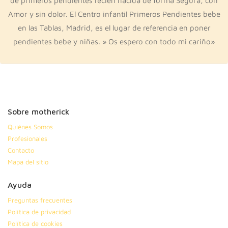
de primeros pendientes recien nacida de forma Segura, con
Amor y sin dolor. El Centro infantil Primeros Pendientes bebe
en las Tablas, Madrid, es el lugar de referencia en poner
pendientes bebe y niñas. » Os espero con todo mi cariño»
Sobre motherick
Quiénes Somos
Profesionales
Contacto
Mapa del sitio
Ayuda
Preguntas frecuentes
Política de privacidad
Política de cookies