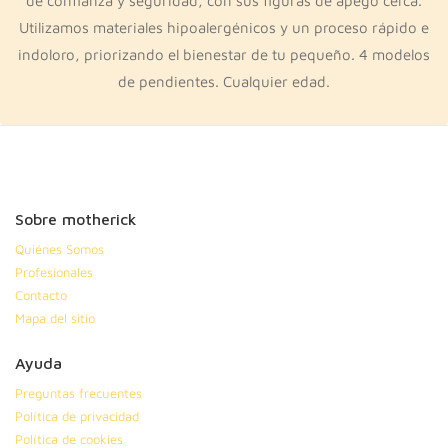
de confianza y seguridad, con sus figuras de apego cerca.
Utilizamos materiales hipoalergénicos y un proceso rápido e
indoloro, priorizando el bienestar de tu pequeño. 4 modelos
de pendientes. Cualquier edad.
Sobre motherick
Quiénes Somos
Profesionales
Contacto
Mapa del sitio
Ayuda
Preguntas frecuentes
Política de privacidad
Política de cookies