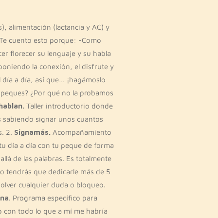
), alimentación (lactancia y AC) y
a. Te cuento esto porque: -Como
r florecer su lenguaje y su habla
oniendo la conexión, el disfrute y
l día a día, así que… ¡hagámoslo
s peques? ¿Por qué no la probamos
hablan.
Taller introductorio donde
les sabiendo signar unos cuantos
s. 2.
Signamás.
Acompañamiento
tu día a día con tu peque de forma
lá de las palabras. Es totalmente
no tendrás que dedicarle más de 5
solver cualquier duda o bloqueo.
gna
. Programa específico para
p con todo lo que a mí me habría