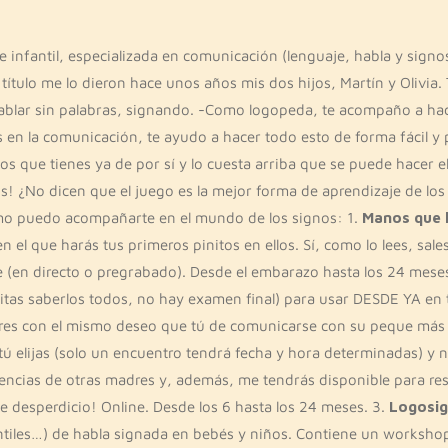
infantil, especializada en comunicación (lenguaje, habla y signos
 título me lo dieron hace unos años mis dos hijos, Martín y Olivi
ablar sin palabras, signando. -Como logopeda, te acompaño a hace
en la comunicación, te ayudo a hacer todo esto de forma fácil y p
os que tienes ya de por sí y lo cuesta arriba que se puede hacer e
s! ¿No dicen que el juego es la mejor forma de aprendizaje de lo
ómo puedo acompañarte en el mundo de los signos: 1.
Manos que 
n el que harás tus primeros pinitos en ellos. Sí, como lo lees, sa
ne (en directo o pregrabado). Desde el embarazo hasta los 24 mese
itas saberlos todos, no hay examen final) para usar DESDE YA en 
res con el mismo deseo que tú de comunicarse con su peque más al
 tú elijas (solo un encuentro tendrá fecha y hora determinadas) y 
iencias de otras madres y, además, me tendrás disponible para re
e desperdicio! Online. Desde los 6 hasta los 24 meses. 3.
Logosi
antiles…) de habla signada en bebés y niños. Contiene un worksho