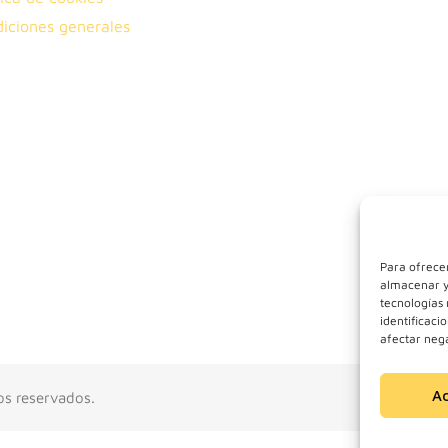
iciones generales
Para ofrecer
almacenar y/
tecnologías
identificaci
afectar nega
A
os reservados.