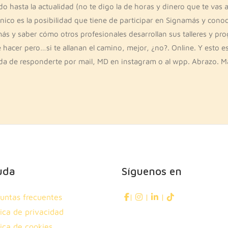
 hasta la actualidad (no te digo la de horas y dinero que te vas a
único es la posibilidad que tiene de participar en Signamás y conoc
más y saber cómo otros profesionales desarrollan sus talleres y p
hacer pero…si te allanan el camino, mejor, ¿no?. Online. Y esto e
da de responderte por mail, MD en instagram o al wpp. Abrazo. 
uda
Síguenos en
untas frecuentes
|
|
|
tica de privacidad
tica de cookies