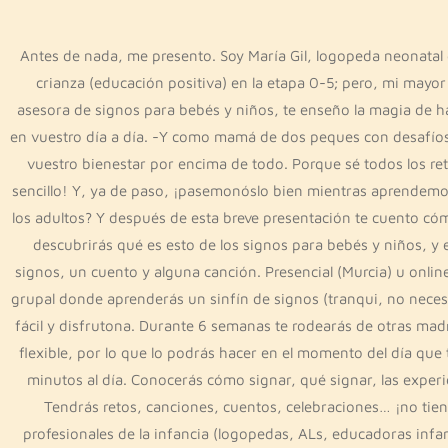
Antes de nada, me presento. Soy María Gil, logopeda neonatal e 
crianza (educación positiva) en la etapa 0-5; pero, mi mayor
asesora de signos para bebés y niños, te enseño la magia de h
en vuestro día a día. -Y como mamá de dos peques con desafíos 
vuestro bienestar por encima de todo. Porque sé todos los ret
sencillo! Y, ya de paso, ¡pasemonóslo bien mientras aprendemo
los adultos? Y después de esta breve presentación te cuento c
descubrirás qué es esto de los signos para bebés y niños, y e
signos, un cuento y alguna canción. Presencial (Murcia) u onli
grupal donde aprenderás un sinfín de signos (tranqui, no neces
fácil y disfrutona. Durante 6 semanas te rodearás de otras mad
flexible, por lo que lo podrás hacer en el momento del día que
minutos al día. Conocerás cómo signar, qué signar, las exper
Tendrás retos, canciones, cuentos, celebraciones… ¡no tien
profesionales de la infancia (logopedas, ALs, educadoras inf