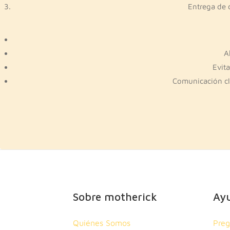
Entrega de 
A
Evit
Comunicación cl
Sobre motherick
Ay
Quiénes Somos
Preg