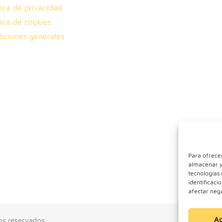
tica de privacidad
tica de cookies
iciones generales
Para ofrecer
almacenar y/
tecnologías
identificaci
afectar nega
A
os reservados.