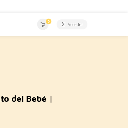
0
Acceder
to del Bebé |