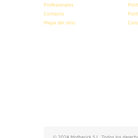
Profesionales
Polí
Contacto
Polí
Mapa del sitio
Cond
© 2024 Motherick S.L. Todos los derech