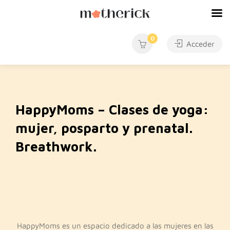
0
Acceder
HappyMoms – Clases de yoga:
mujer, posparto y prenatal.
Breathwork.
HappyMoms es un espacio dedicado a las mujeres en las