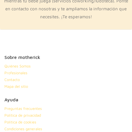
mientras tu bebé juega (servicios coworking/ludoteca). Ponte
en contacto con nosotras y te ampliamos la información que
necesites. ¡Te esperamos!
Sobre motherick
Quiénes Somos
Profesionales
Contacto
Mapa del sitio
Ayuda
Preguntas frecuentes
Política de privacidad
Política de cookies
Condiciones generales