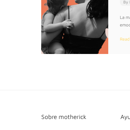
By
La ma
emoc
Read
Sobre motherick
Ay