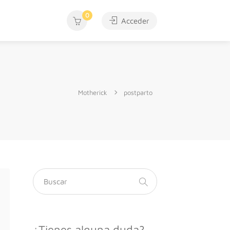
0
Acceder
Motherick
postparto
¿Tienes alguna duda?