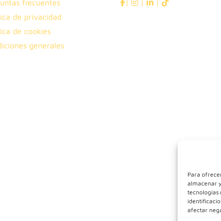
untas frecuentes
|
|
|
tica de privacidad
tica de cookies
iciones generales
Para ofrecer
almacenar y/
tecnologías
identificaci
afectar nega