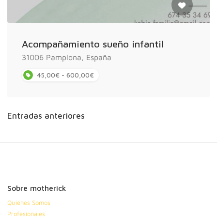
Acompañamiento sueño infantil
31006 Pamplona, España
45,00€ - 600,00€
Navegación
Entradas anteriores
de
entradas
Sobre motherick
Quiénes Somos
Profesionales