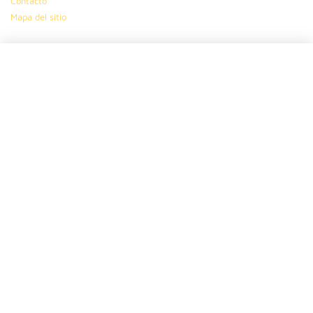
Contacto
Mapa del sitio
Ayuda
Preguntas frecuentes
Política de privacidad
Política de cookies
Condiciones generales
Síguenos en
|
|
|
Suscríbete
Dinos tu nombre
Tu ciudad