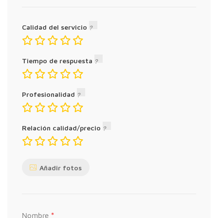
acompañamiento
45,00 €
Calidad del servicio
Sesión de acompañamiento +
Tiempo de respuesta
seguimiento
Sesión online o presencial de
acompañamiento + seguimiento por
Profesionalidad
WhatsApp
60,00 €
Relación calidad/precio
Pack acompañamiento
Añadir fotos
Pack de tres sesiones online o presencial de
acompañamiento
120,00 €
*
Nombre