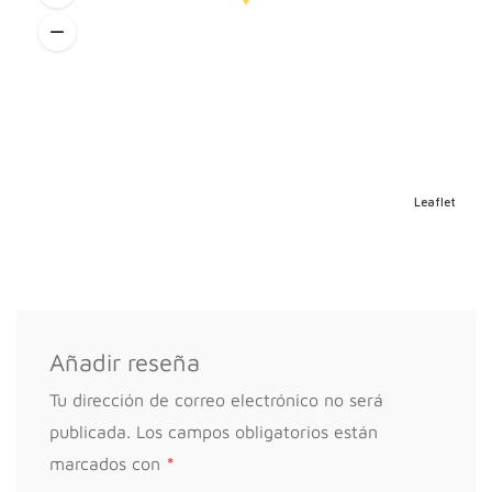
525,00 €
Plan de sueño plus
Pack de tres sesiones online o presencial de
acompañamiento
Leaflet
475,00 €
ACOMPAÑAMIENTO EN CRIANZA
Añadir reseña
Tu dirección de correo electrónico no será
publicada.
Los campos obligatorios están
Sesión de acompañamiento
*
marcados con
Sesión online o presencial de