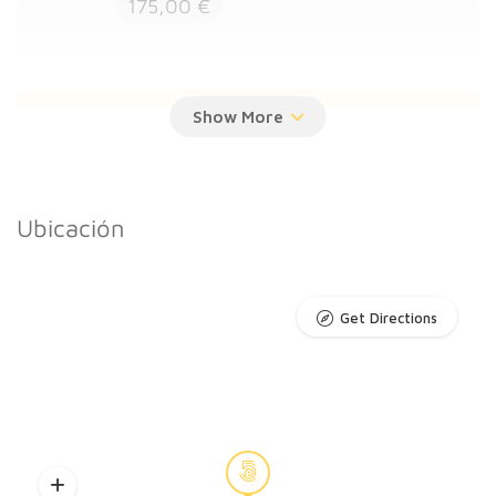
175,00 €
ACOMPAÑAMIENTO EN SUEÑO INFANTIL
Sesión online o presencial
Ubicación
Sesión online o presencial de
acompañamiento de sueño infantil
45,00 €
Get Directions
Plan de sueño
Plan de sueño que incluye 5 sesiones,
revisiones de diarios semanales,
seguimiento diario y pautas por escrito.