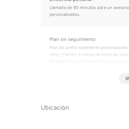
Llamada de 90 minutos para un asesoram
personalizados.
Plan sin seguimiento
Plan de sueño totalmente personalizado
niño y familia. Entrega de todas las pauta
llamadas de consulta incluidas para sol
surgir.
Plan de sueño con seguimiento (3 
Plan de sueño totalmente personalizado
Ubicación
niño y familia. Con un seguimiento diari
Entrega de un informe final con pautas y