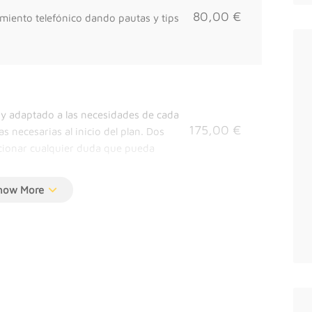
80,00 €
iento telefónico dando pautas y tips
 y adaptado a las necesidades de cada
175,00 €
s necesarias al inicio del plan. Dos
ucionar cualquier duda que pueda
semanas)
 y adaptado a las necesidades de cada
395,00 €
o para lograr los objetivos deseados.
 tips para continuar la evolución.