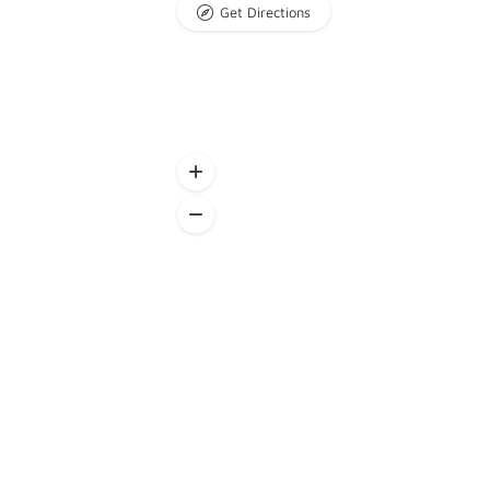
Get Directions
Plan de sueño con seguimiento (4 
Plan de sueño totalmente personalizado
niño y familia. Con un seguimiento diari
Entrega de un informe final con pautas y