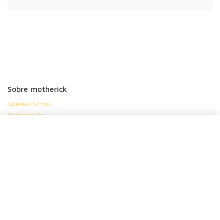
Sobre motherick
Quiénes Somos
Profesionales
Contacto
Mapa del sitio
Ayuda
Preguntas frecuentes
Política de privacidad
Política de cookies
Condiciones generales