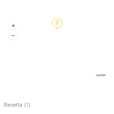
Relación de hermanos
Apego y vínculo
Adaptaciones
Leaflet
Control de esfínteres
Reseña
(1)