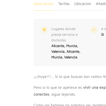
Descripción
Tarifas
Ubicación
Añadi
Lugares donde
A d
presta servicio a
Si
domicilio
Alicante, Murcia,
Valencia, Alicante,
Murcia, Valencia
¡¡¡Huye!!!… Si lo que buscas son «sólo» fo
Pero si lo que te apetece es
vivir una exp
conectes
, sigue leyendo.
Como las familias no solemos ser modelos,