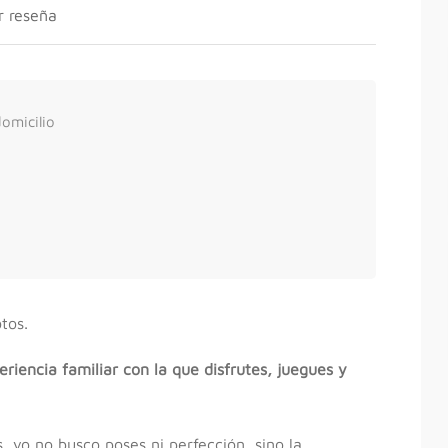
r reseña
omicilio
tos.
eriencia familiar con la que disfrutes, juegues y
 yo no busco poses ni perfección, sino la