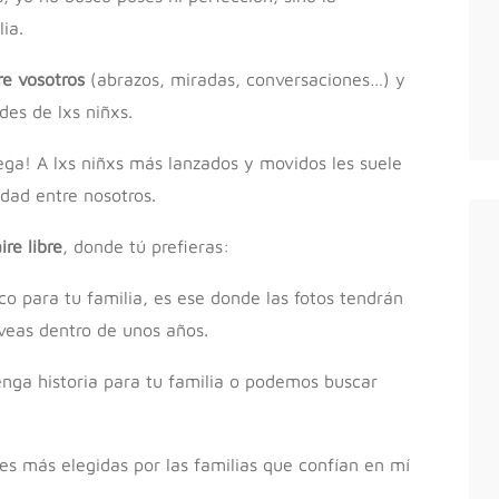
ia.
re vosotros
(abrazos, miradas, conversaciones…) y
es de lxs niñxs.
ega! A lxs niñxs más lanzados y movidos les suele
dad entre nosotros.
ire libre
, donde tú prefieras:
co para tu familia, es ese donde las fotos tendrán
veas dentro de unos años.
enga historia para tu familia o podemos buscar
nes más elegidas por las familias que confían en mí