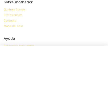
Sobre motherick
Quiénes Somos
Profesionales
Contacto
Mapa del sitio
Ayuda
Preguntas frecuentes
Política de privacidad
Política de cookies
Condiciones generales
Síguenos en
|
|
|
Suscríbete
Dinos tu nombre