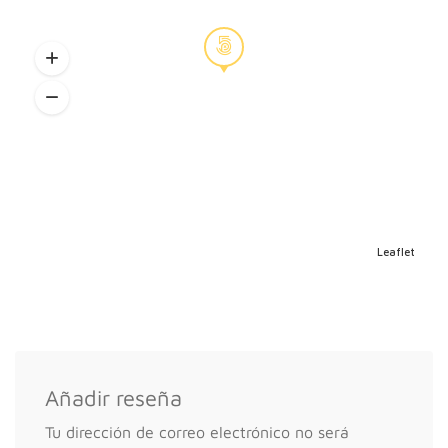
En estudio. Porque todos los momento y
etapas son especiales y merecen la pena
guardar cada minuto y recuerdo de ellos.
(consultar para exterior)
190,00 €
Comunión
En estudio. Un día tan importante en la vida
de nuestros peques no puede quedarse sin
Leaflet
éste bonito recuerdo. Es una sesión muy
bonita, porque se hacen mayores y podemos
aprovechar la ocasión para inmortalizar sus
últimos momentos de la niñez. (consultar
para exterior)
Añadir reseña
190,00 €
Tu dirección de correo electrónico no será