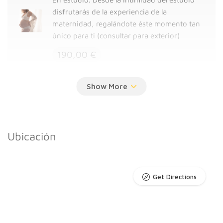
disfrutarás de la experiencia de la
maternidad, regalándote éste momento tan
único para ti (consultar para exterior)
190,00 €
Smash Cake
En estudio. Haremos que su primer
cumpleaños sea muy especial, disfrutando
con juegos, tarta y si queréis, también un
Ubicación
baño donde se lo pasan pipa, y podrán irse
limpito y relajado a casa.
250,00 €
Get Directions
Infantil / Familiar