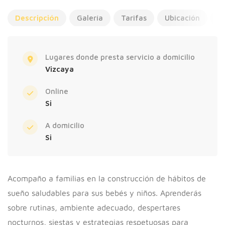
Descripción
Galería
Tarifas
Ubicación
A
Lugares donde presta servicio a domicilio
Vizcaya
Online
Si
A domicilio
Si
Acompaño a familias en la construcción de hábitos de
sueño saludables para sus bebés y niños. Aprenderás
sobre rutinas, ambiente adecuado, despertares
nocturnos, siestas y estrategias respetuosas para