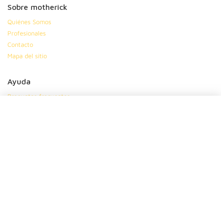
Sobre motherick
Quiénes Somos
Profesionales
Contacto
Mapa del sitio
Ayuda
Preguntas frecuentes
Política de privacidad
Política de cookies
Condiciones generales
Síguenos en
|
|
|
Suscríbete
Dinos tu nombre