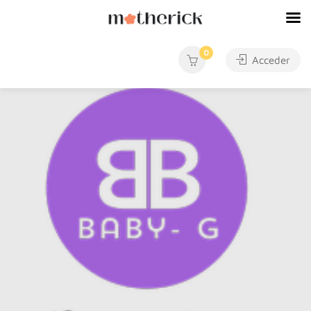
0
Acceder