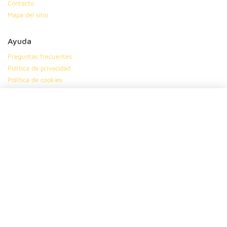
Contacto
Mapa del sitio
Ayuda
Preguntas frecuentes
Política de privacidad
Política de cookies
Condiciones generales
Síguenos en
|
|
|
Suscríbete
Dinos tu nombre
Tu ciudad