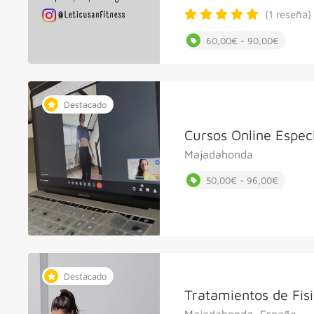
(1 reseña)
60,00€ - 90,00€
Destacado
Cursos Online Espec
Majadahonda
50,00€ - 96,00€
Destacado
Tratamientos de Fis
Majadahonda, España