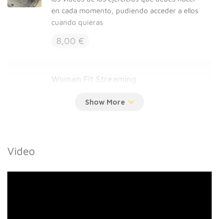
en cada momento, pudiendo acceder a ellos
cuando quieras
8,00 €
Woman Fit Streaming
Programa de ejercicios específico para ti,
teniendo en cuenta tu nivel de condición
física y cualquier otra consideración
personal. En streaming, nos conectaremos a
la vez y te iré diciendo que debes hacer en
Video
cada momento mientras te corrijo
12,00 €
Woman Fit a Domicilio