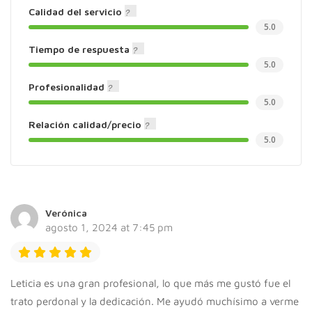
donde te enviaremos los vídeos de los
Calidad del servicio
ejercicios que debes hacer en cada
5.0
momento, pudiendo acceder a ellos cuando
Tiempo de respuesta
quieras
5.0
8,00 €
Profesionalidad
5.0
Relación calidad/precio
Mamá Fit Streaming
5.0
Programa de ejercicios específico para ti,
teniendo en cuenta tu nivel de condición
física después del embarazo. En streaming,
nos conectaremos a la vez y te iré diciendo
Verónica
que debes hacer en cada momento mientras
agosto 1, 2024 at 7:45 pm
te corrijo
12,00 €
Leticia es una gran profesional, lo que más me gustó fue el
trato perdonal y la dedicación. Me ayudó muchísimo a verme