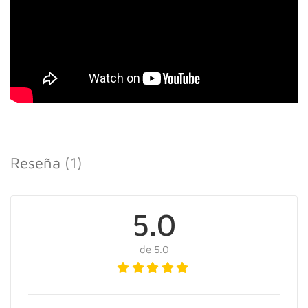
Programa de ejercicios específico para ti,
teniendo en cuenta tu nivel de condición
física y cualquier otra consideración
personal. Iré de manera presencial a tu casa
para guiarte en los ejercicios a realizar y la
técnica correcta
80,00 €
Reseña
(1)
No + Diástasis
5.0
Mamá Fit online
de 5.0
Programa de ejercicios específico para ti,
teniendo en cuenta tu nivel de condición
física después del embarazo. 100% online