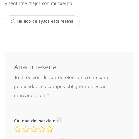
y sentirme mejor con mi cuerpo
Mamá Fit a Domicilio
Programa de ejercicios específico para ti,
Ha sido de ayuda esta reseña
teniendo en cuenta tu nivel de condición
física después del embarazo. Iré de manera
presencial a tu casa para guiarte en los
ejercicios a realizar y la técnica correcta
80,00 €
Añadir reseña
Tu dirección de correo electrónico no será
publicada.
Los campos obligatorios están
*
marcados con
Calidad del servicio